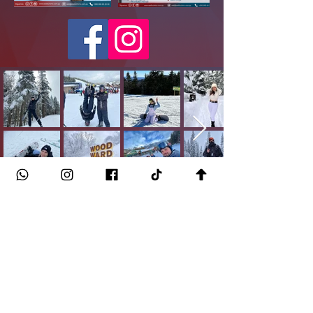
Work and Travel USA es un programa de
intercambio cultural y laboral diseñado
por el Gobierno Norteamericano para que
jóvenes universitarios y/o institutos viajen
y trabajen en los Estados Unidos durante
sus vacaciones de verano (diciembre a